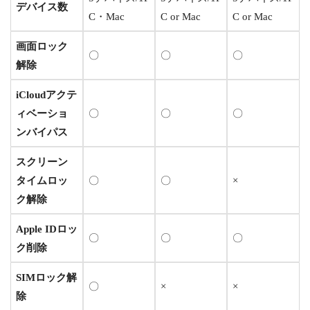
デバイス数
C・Mac
C or Mac
C or Mac
画面ロック
〇
〇
〇
解除
iCloudアクテ
ィベーショ
〇
〇
〇
ンバイパス
スクリーン
タイムロッ
〇
〇
×
ク解除
Apple IDロッ
〇
〇
〇
ク削除
SIMロック解
〇
×
×
除