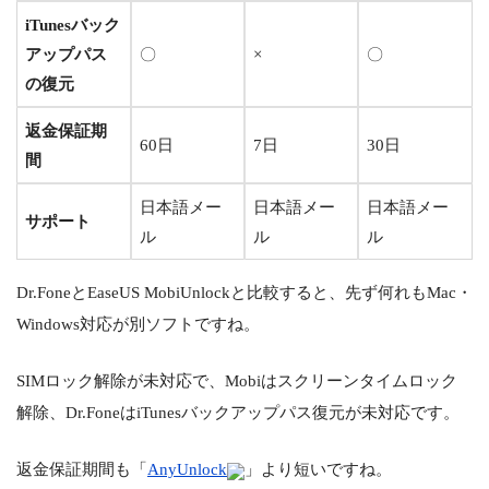
iTunesバック
アップパス
〇
×
〇
の復元
返金保証期
60日
7日
30日
間
日本語メー
日本語メー
日本語メー
サポート
ル
ル
ル
Dr.FoneとEaseUS MobiUnlockと比較すると、先ず何れもMac・
Windows対応が別ソフトですね。
SIMロック解除が未対応で、Mobiはスクリーンタイムロック
解除、Dr.FoneはiTunesバックアップパス復元が未対応です。
返金保証期間も「
AnyUnlock
」より短いですね。