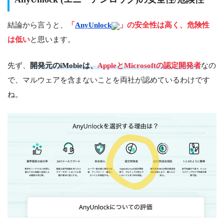
結論から言うと、
「
AnyUnlock
」の安全性は高く、危険性
は低い
と思います。
先ず、
開発元のiMobieは、
AppleとMicrosoftの認定開発者
なの
で、マルウェアを含まないことを両社が認めているわけです
ね。