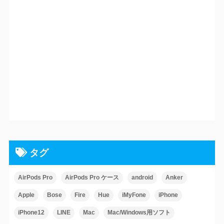
タグ
AirPods Pro
AirPods Pro ケース
android
Anker
Apple
Bose
Fire
Hue
iMyFone
iPhone
iPhone12
LINE
Mac
Mac/Windows用ソフト