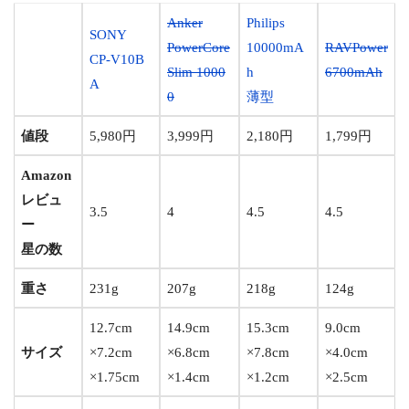
Anker
Philips
SONY
PowerCore
10000mA
RAVPower
CP-V10B
Slim 1000
h
6700mAh
A
0
薄型
値段
5,980円
3,999円
2,180円
1,799円
Amazon
レビュ
3.5
4
4.5
4.5
ー
星の数
重さ
231g
207g
218g
124g
12.7cm
14.9cm
15.3cm
9.0cm
サイズ
×7.2cm
×6.8cm
×7.8cm
×4.0cm
×1.75cm
×1.4cm
×1.2cm
×2.5cm