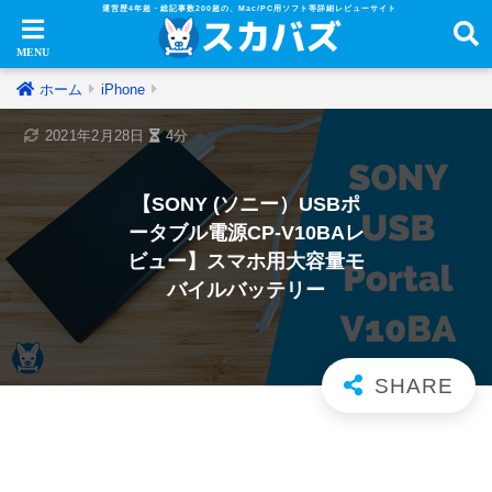
運営歴4年超・総記事数200超の、Mac/PC用ソフト等詳細レビューサイト
ホーム
iPhone
2021年2月28日
4分
【SONY (ソニー）USBポ
ータブル電源CP-V10BAレ
ビュー】スマホ用大容量モ
バイルバッテリー